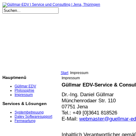
Start
Impressum
Hauptmenü
Impressum
Güllmar EDV-Service & Consul
Güllmar EDV
Philosophie
Dr.-Ing. Daniel Güllmar
Impressum
Münchenrodaer Str. 110
Services & Lösungen
07751 Jena
Tel.: +49 [0]3641 818526
Systembetreuung
Datev Softwaresupport
E-Mail:
webmaster@guellmar-ed
Fernwartung
Inhaltlich Verantwortlicher gemä